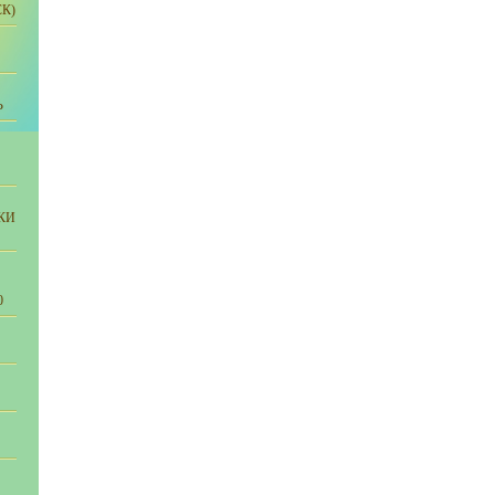
К)
Ь
КИ
0