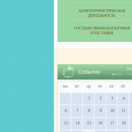
АНТИТЕРРОРИСТИЧЕСКАЯ
ДЕЯТЕЛЬНОСТЬ
ГОСУДАРСТВЕННАЯ ИТОГОВАЯ
АТТЕСТАЦИЯ
Ию
События
пн
вт
ср
чт
пт
сб
1
2
3
4
6
7
8
9
10
11
13
14
15
16
17
18