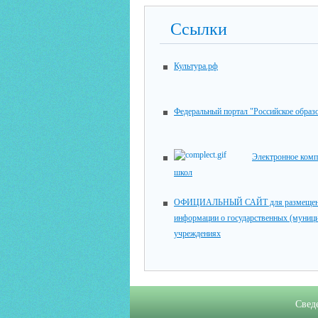
Ссылки
Культура.рф
Федеральный портал "Российское образ
Электронное комп
школ
ОФИЦИАЛЬНЫЙ САЙТ для размещен
информации о государственных (муниц
учреждениях
Свед