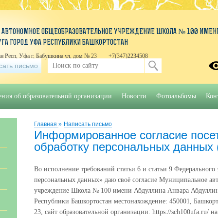
 АВТОНОМНОЕ ОБЩЕОБРАЗОВАТЕЛЬНОЕ УЧРЕЖДЕНИЕ ШКОЛА № 100 ИМЕНИ
УГА ГОРОД УФА РЕСПУБЛИКИ БАШКОРТОСТАН
н Респ, Уфа г, Бабушкина ул, дом № 23
+7(347)2234508
сать письмо
ения об образовательной организации
Новости
Фотоальбомы
Кон
Главная
»
Написать письмо
Информированное согласие посет
обработку персональных данных 
Во исполнение требований статьи 6 и статьи 9 Федерального 
персональных данных» даю своё согласие Муниципальное ав
учреждение Школа № 100 имени Абдуллина Анвара Абдуллино
Республики Башкортостан местонахождение: 450001, Башкорт
23, сайт образовательной организации: https://sch100ufa.ru/