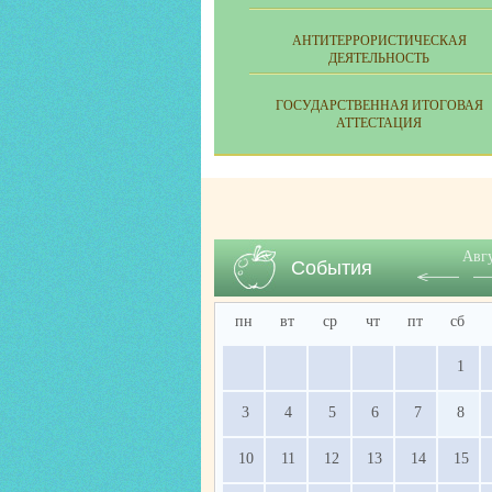
АНТИТЕРРОРИСТИЧЕСКАЯ
ДЕЯТЕЛЬНОСТЬ
ГОСУДАРСТВЕННАЯ ИТОГОВАЯ
АТТЕСТАЦИЯ
Авг
События
пн
вт
ср
чт
пт
сб
1
3
4
5
6
7
8
10
11
12
13
14
15