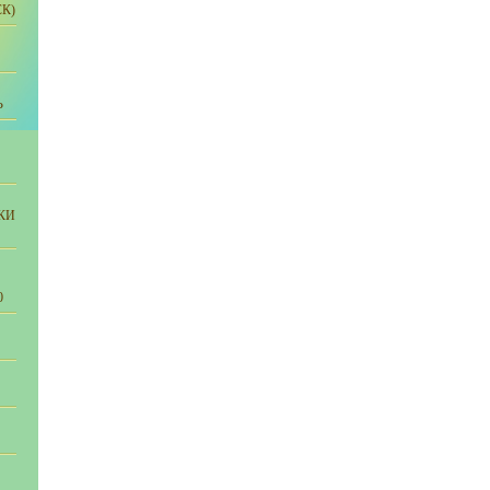
К)
Ь
КИ
0